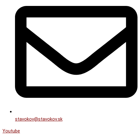
stavokov@stavokov.sk
Youtube