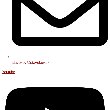
stavokov@stavokov.sk
Youtube