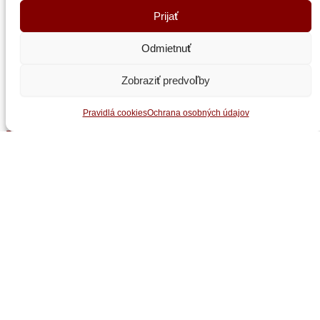
Prijať
Odmietnuť
Zobraziť predvoľby
© 2025
Stavokov
. Všetky práva vyhradené.
Pravidlá cookies
Ochrana osobných údajov
Pravidlá cookies
|
Ochrana osobných údajov
Kategórie referencií
Mosty
Mostné závery a ložiská
Športové stavby
Strešné konštrukcie
Technologické konštrukcie
Výrobné haly a sklady
Špeciálne konštrukcie