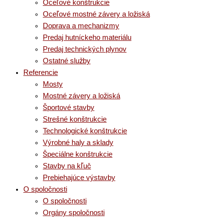
Oceľové konštrukcie
Oceľové mostné závery a ložiská
Doprava a mechanizmy
Predaj hutníckeho materiálu
Predaj technických plynov
Ostatné služby
Referencie
Mosty
Mostné závery a ložiská
Športové stavby
Strešné konštrukcie
Technologické konštrukcie
Výrobné haly a sklady
Špeciálne konštrukcie
Stavby na kľuč
Prebiehajúce výstavby
O spoločnosti
O spoločnosti
Orgány spoločnosti