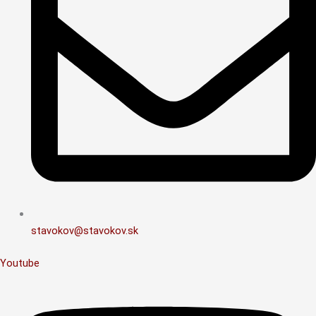
stavokov@stavokov.sk
Youtube