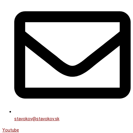
stavokov@stavokov.sk
Youtube