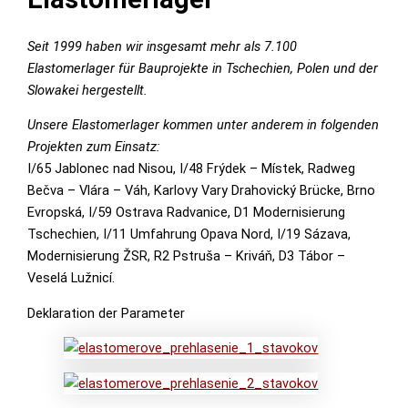
Seit 1999 haben wir insgesamt mehr als 7.100
Elastomerlager für Bauprojekte in Tschechien, Polen und der
Slowakei hergestellt.
Unsere Elastomerlager kommen unter anderem in folgenden
Projekten zum Einsatz:
I/65 Jablonec nad Nisou, I/48 Frýdek – Místek, Radweg
Bečva – Vlára – Váh, Karlovy Vary Drahovický Brücke, Brno
Evropská, I/59 Ostrava Radvanice, D1 Modernisierung
Tschechien, I/11 Umfahrung Opava Nord, I/19 Sázava,
Modernisierung ŽSR, R2 Pstruša – Kriváň, D3 Tábor –
Veselá Lužnicí.
Deklaration der Parameter