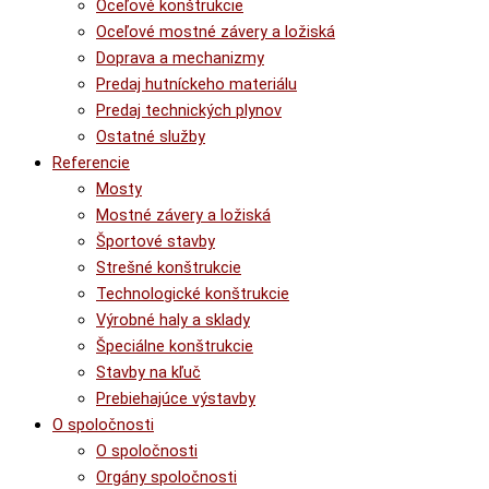
Oceľové konštrukcie
Oceľové mostné závery a ložiská
Doprava a mechanizmy
Predaj hutníckeho materiálu
Predaj technických plynov
Ostatné služby
Referencie
Mosty
Mostné závery a ložiská
Športové stavby
Strešné konštrukcie
Technologické konštrukcie
Výrobné haly a sklady
Špeciálne konštrukcie
Stavby na kľuč
Prebiehajúce výstavby
O spoločnosti
O spoločnosti
Orgány spoločnosti