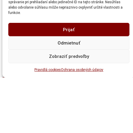
správanie pri prehliadaní alebo jedinečné ID na tejto stránke. Nesúhlas
alebo odvolanie súhlasu môže nepriaznivo ovplyvniť určité vlastnosti a
funkcie.
Prijať
Odmietnuť
Zobraziť predvoľby
© 2025
Stavokov
. Všetky práva vyhradené.
Pravidlá cookies
Ochrana osobných údajov
Pravidlá cookies
|
Ochrana osobných údajov
Kategórie referencií
Mosty
Mostné závery a ložiská
Športové stavby
Strešné konštrukcie