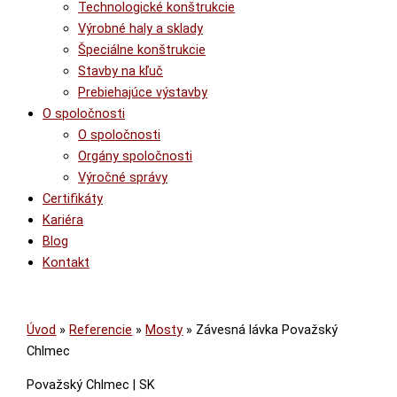
Technologické konštrukcie
Výrobné haly a sklady
Špeciálne konštrukcie
Stavby na kľuč
Prebiehajúce výstavby
O spoločnosti
O spoločnosti
Orgány spoločnosti
Výročné správy
Certifikáty
Kariéra
Blog
Kontakt
Úvod
»
Referencie
»
Mosty
»
Závesná lávka Považský
Chlmec
Považský Chlmec
|
SK