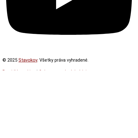
© 2025
Stavokov
. Všetky práva vyhradené.
Pravidlá cookies
|
Ochrana osobných údajov
Kategórie referencií
Mosty
Mostné závery a ložiská
Športové stavby
Strešné konštrukcie